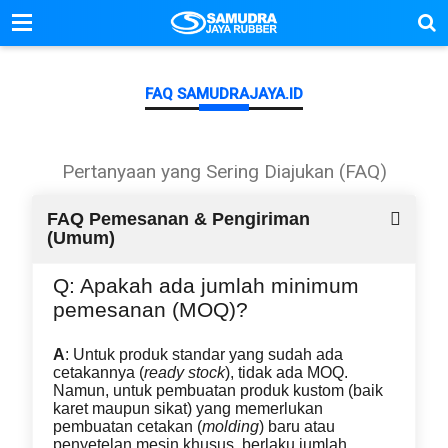
FAQ SAMUDRAJAYA.ID
Pertanyaan yang Sering Diajukan (FAQ)
FAQ Pemesanan & Pengiriman
(Umum)
Q: Apakah ada jumlah minimum
pemesanan (MOQ)?
A
: Untuk produk standar yang sudah ada
cetakannya (
ready stock
), tidak ada MOQ.
Namun, untuk pembuatan produk kustom (baik
karet maupun sikat) yang memerlukan
pembuatan cetakan (
molding
) baru atau
penyetelan mesin khusus, berlaku jumlah