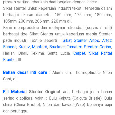
proses setting lebar kain daat berjalan dengan lancar.
Sikat stenter untuk keperluan industri tekstil tersedia dalam
berbagai ukuran diameter 150 mm, 175 mm, 180 mm,
185mm, 200 mm, 206 mm, 220 mm dll.
Kami memproduksi dan melayani rekondisi (servis / refil)
berbagai tipe Sikat Stenter untuk keperluan mesin Stenter
pada industri Textile seperti :
Sikat Stenter Artos
,
Artoz
Babcoc
,
Krantz
,
Monford
,
Bruckner
,
Famatex
,
Stentex
,
Corino
,
Harish, Dhall, Texima, Santa Lucia,
Carpet
,
Sikat Rantai
Krantz
. dll
Bahan dasar inti core
: Aluminium, Thermoplastic, Nilon
Cast, dll
Fill Material
Stenter Original
, ada berbagai jenis bahan
sering diaplikasi yakni : Bulu Kakuta (Calcuta Bristle), Bulu
china (China Bristle), Nilon dan kawat (Wire) biasanya baja
dan perunggu.