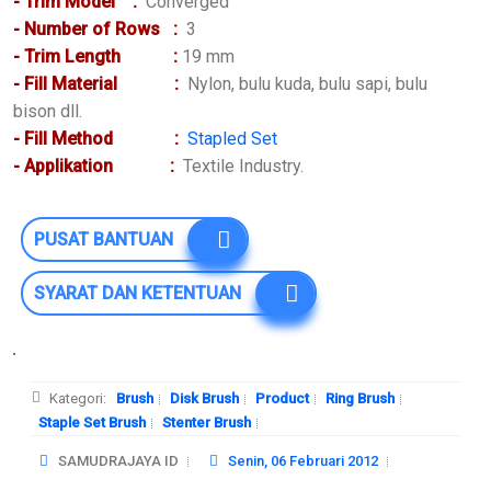
- Trim
Model
:
Converged
- Number of Rows :
3
- Trim Length
:
19 mm
- Fill Material
:
Nylon, bulu kuda
, bulu sapi,
bulu
bison
dll.
- Fill Method
:
Stapled Set
- Applikation
:
Textile Industry.
PUSAT BANTUAN
SYARAT DAN KETENTUAN
Kategori:
Brush
Disk Brush
Product
Ring Brush
Staple Set Brush
Stenter Brush
SAMUDRAJAYA ID
Senin, 06 Februari 2012