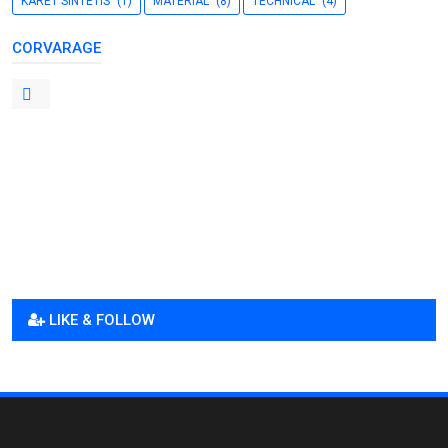
KARET SINTETIS
(1)
MATERIAL
(8)
TECHNICAL
(4)
CORVARAGE
LIKE & FOLLOW