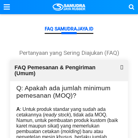
FAQ SAMUDRAJAYA.ID
Pertanyaan yang Sering Diajukan (FAQ)
FAQ Pemesanan & Pengiriman
(Umum)
Q: Apakah ada jumlah minimum
pemesanan (MOQ)?
A
: Untuk produk standar yang sudah ada
cetakannya (
ready stock
), tidak ada MOQ.
Namun, untuk pembuatan produk kustom (baik
karet maupun sikat) yang memerlukan
pembuatan cetakan (
molding
) baru atau
penyetelan mesin khusus, berlaku jumlah